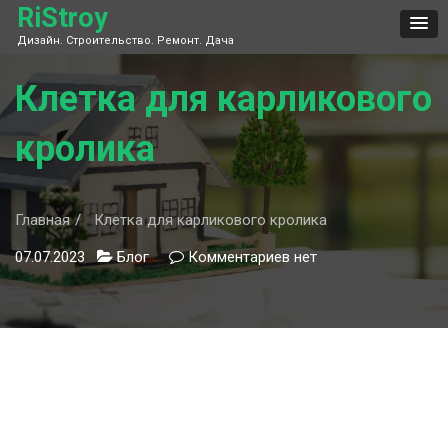
Skip
RiStroy
to
Дизайн. Строительство. Ремонт. Дача
content
Клетка для карликового
кролика
Главная
Клетка для карликового кролика
07.07.2023
Блог
Комментариев
к
нет
записи
Клетка
для
карликового
кролика