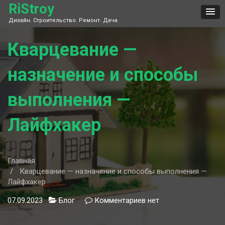
Skip
RiStroy
to
Дизайн. Строительство. Ремонт. Дача
content
Кварцевание —
назначение и способы
выполнения —
Лайфхакер
Главная
Кварцевание — назначение и способы выполнения —
Лайфхакер
07.09.2023
Блог
Комментариев
к
нет
записи
Кварцевание