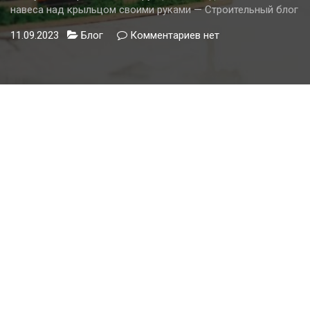
навеса над крыльцом своими руками — Строительный блог
11.09.2023
Блог
Комментариев
к
нет
записи
Лучшие
варианты
конструкций
и
методы
монтажа
навеса
над
крыльцом
своими
руками
—
Строительный
блог