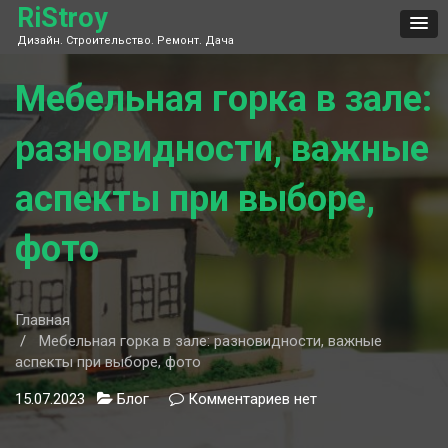
Skip
RiStroy
to
Дизайн. Строительство. Ремонт. Дача
content
Мебельная горка в зале:
разновидности, важные
аспекты при выборе,
фото
Главная
Мебельная горка в зале: разновидности, важные
аспекты при выборе, фото
15.07.2023
Блог
Комментариев
к
нет
записи
Мебельная