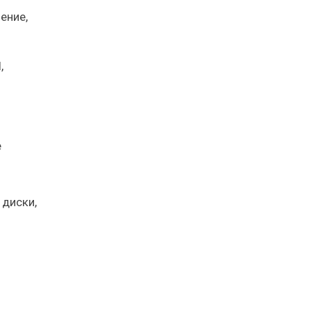
ение,
,
е
 диски,