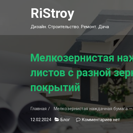
Skip
RiStroy
to
content
Дизайн. Строительство. Ремонт. Дача
Мелкозернистая на
листов с разной зе
покрытий
Главная
Мелкозернистая наждачная бумага — 
12.02.2024
Блог
Комментариев
к
нет
записи
Мелкозер