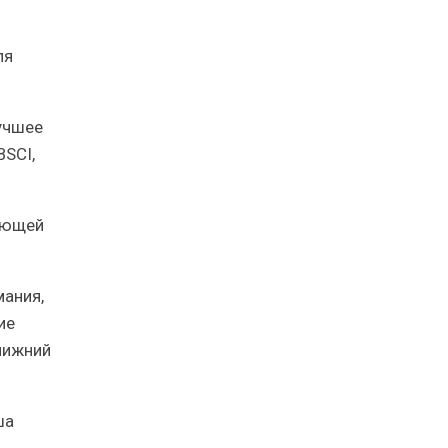
ля
учшее
BSCI,
ающей
мания,
ие
лижний
ша