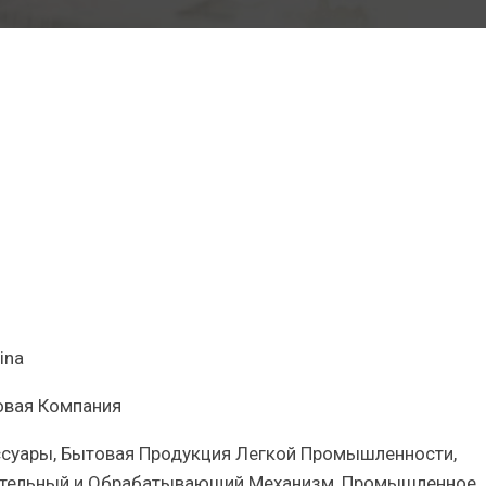
я
ых
стью
ных
ina
овая Компания
ссуары, Бытовая Продукция Легкой Промышленности,
дительный и Обрабатывающий Механизм, Промышленное