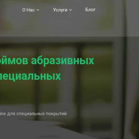
Блог
О Нас
Услуги
юймов абразивных
специальных
ine для специальных покрытий