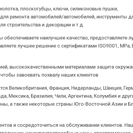
молотка, плоскогубцы, ключи, силиконовые пушки,
для ремонта автомобилей/автомобилей, инструменты д
я строительства и декорации и т.д.
ы обеспечиваете наилучшее качество, предоставляете л
вляете лучшее решение с сертификатами ISO9001, MPa, 
гией, высококачественными материалами защита окруж
 чтобы завоевать похвалу наших клиентов
я Великобритания, Франция, Нидерланды, Швеция, Гер
а, Мексика, Бразилия, Чили, Аргентина, Колумбия и друг
оны, а также некоторые страны Юго-Восточной Азии и Б
нтов и сосредоточиться на обслуживании клиентов. На