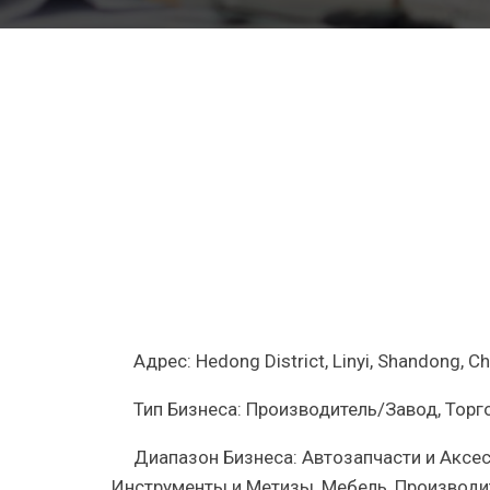
наждачна
бумага
—
9×11
дюймов
абразивн
листов
с
разной
зернисто
Gold
Line
для
специаль
покрытий
Адрес:
Hedong District, Linyi, Shandong, Ch
Тип Бизнеса:
Производитель/Завод, Торг
Диапазон Бизнеса:
Автозапчасти и Аксе
Инструменты и Метизы, Мебель, Произво