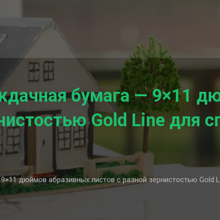
ждачная бумага — 9×11 д
рнистостью Gold Line для 
9×11 дюймов абразивных листов с разной зернистостью Gold L
нистая