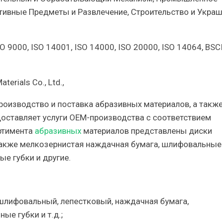
тивные Предметы и Развлечение, Строительство и Украш
O 9000, ISO 14001, ISO 14000, ISO 20000, ISO 14064, BSCI
aterials Co., Ltd.,
роизводство и поставка абразивных материалов, а такж
доставляет услуги OEM-производства с соответствием
ортимента
абразивных
материалов представлены диски
также мелкозернистая наждачная бумага, шлифовальные
ые губки и другие.
шлифовальный, лепестковый, наждачная бумага,
ые губки и т.д.;