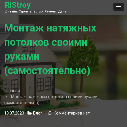
Skip
RiStroy
to
Дизайн. Строительство. Ремонт. Дача
content
Монтаж натяжных
потолков своими
руками
(самостоятельно)
Главная
Монтаж натяжных потолков своими руками
(самостоятельно)
13.07.2023
Блог
Комментариев
к
нет
записи
Монтаж