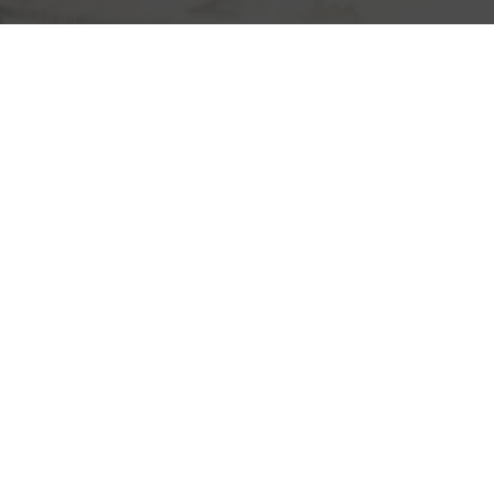
натяжных
потолков
своими
руками
(самостоятельно)