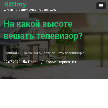
Skip
RiStroy
to
Дизайн. Строительство. Ремонт. Дача
content
На какой высоте
вешать телевизор?
Главная
На какой высоте вешать телевизор?
07.07.2023
Блог
Комментариев
к
нет
записи
На
какой
высоте
вешать
телевизор?