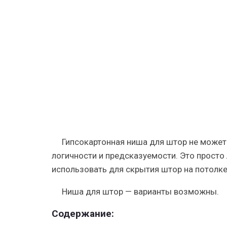
из
гипсокарт
под
карниз,
как
ее
сделать
своими
руками:
инструкци
фото
и
видео-
Гипсокартонная ниша для штор не может
уроки,
цена
логичности и предсказуемости. Это просто
использовать для скрытия штор на потолке
Ниша для штор — варианты возможны.
Содержание: