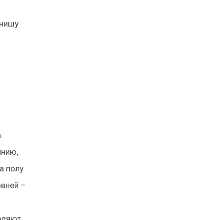
 нишу
.
инию,
а полу
овней –
оляют