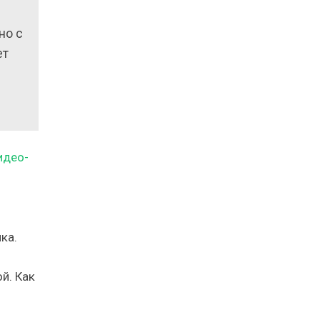
но с
ет
ка.
й. Как