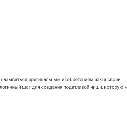
она
я,
 называться оригинальным изобретением из-за своей
 логичный шаг для создания податливой ниши, которую
.