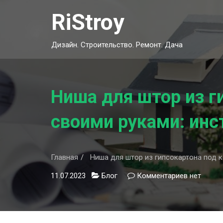
Skip
RiStroy
to
content
Дизайн. Строительство. Ремонт. Дача
Ниша для штор из ги
своими руками: инст
Главная
Ниша для штор из гипсокартона под ка
11.07.2023
Блог
Комментариев
к
нет
записи
Ниша
для
штор