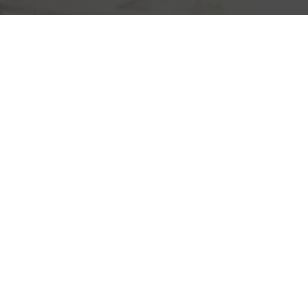
балкона
вагонкой:
отделка
балкона
вагонкой
своими
руками