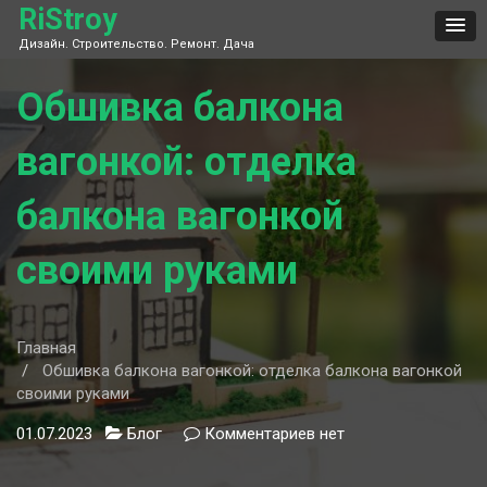
Skip
RiStroy
to
Дизайн. Строительство. Ремонт. Дача
content
Обшивка балкона
вагонкой: отделка
балкона вагонкой
своими руками
Главная
Обшивка балкона вагонкой: отделка балкона вагонкой
своими руками
01.07.2023
Блог
Комментариев
к
нет
записи
Обшивка