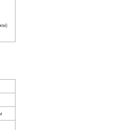
км)
м