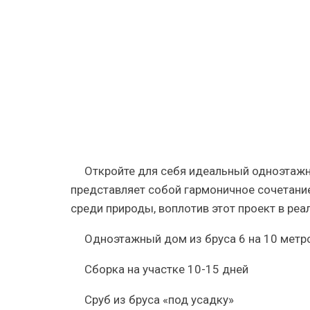
на
10
метров
из
бруса
Откройте для себя идеальный одноэтажны
представляет собой гармоничное сочетание
среди природы, воплотив этот проект в реа
Одноэтажный дом из бруса 6 на 10 метр
Сборка на участке 10-15 дней
Сруб из бруса «под усадку»