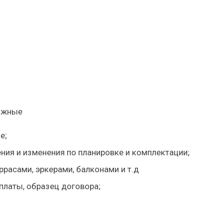
ажные
е;
ения
и изменения по планировке и комплектации;
расами, эркерами, балконами и т.д
платы,
образец договора
;