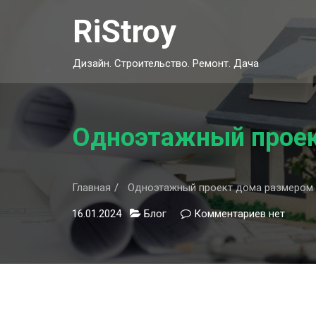
Skip
RiStroy
to
content
Дизайн. Строительство. Ремонт. Дача
Одноэтажный проект
Главная
Одноэтажный проект дома размером 6
16.01.2024
Блог
Комментариев
к
нет
записи
Одноэтаж
проект
дома
размером
6