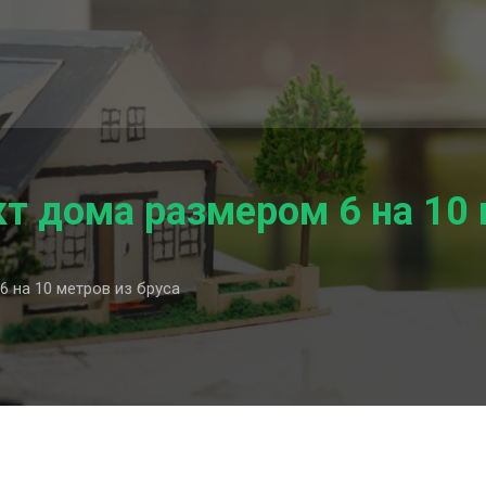
 дома размером 6 на 10 
 на 10 метров из бруса
ный