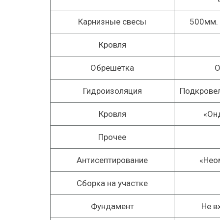
Карнизные свесы
500
мм.
Кровля
Обрешетка
О
Гидроизоляция
Подкровел
Кровля
«Он
Прочее
Антисептирование
«Нео
Сборка на участке
Фундамент
Не в