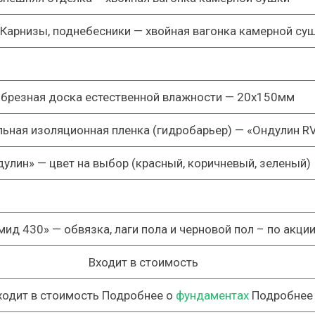
Карнизы, поднебесники — хвойная вагонка камерной су
брезная доска естественной влажности —
20х150мм
ьная изоляционная пленка (гидробарьер) —
«Ондулин R
дулин»
— цвет на выбор (красный, коричневый, зеленый)
мид 430»
— обвязка, лаги пола и черновой пол –
по акци
Входит в стоимость
ходит в стоимость Подробнее о
фундаментах
Подробнее