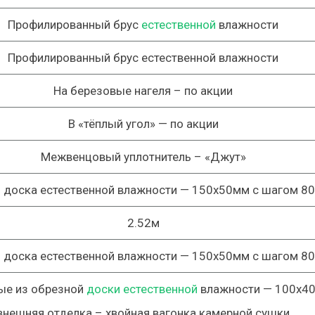
Профилированный брус
естественной
влажности
Профилированный брус естественной влажности
На березовые нагеля –
по акции
В «тёплый угол» —
по акции
Межвенцовый уплотнитель –
«Джут»
 доска естественной влажности —
150х50мм
с шагом
8
2.52м
 доска естественной влажности —
150х50мм
с шагом
8
ые из обрезной
доски естественной
влажности —
100х4
внешняя отделка – хвойная вагонка камерной сушки