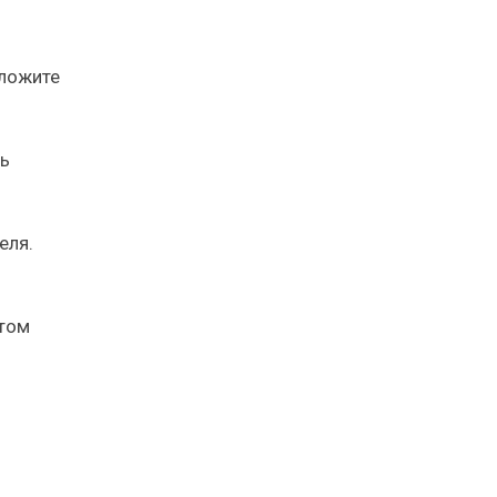
аложите
ь
еля.
атом