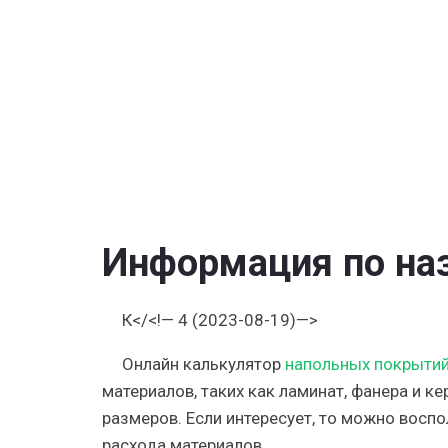
плитки
и
фанеры
Информация по на
К</<!— 4 (2023-08-19)—>
Онлайн калькулятор
напольных покрыти
материалов, таких как ламинат, фанера и 
размеров. Если интересует, то можно восп
расхода материалов.