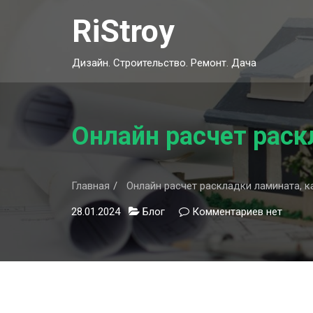
Skip
RiStroy
to
content
Дизайн. Строительство. Ремонт. Дача
Онлайн расчет раск
Главная
Онлайн расчет раскладки ламината, к
28.01.2024
Блог
Комментариев
к
нет
записи
Онлайн
расчет
раскладк
ламината,
кафельно