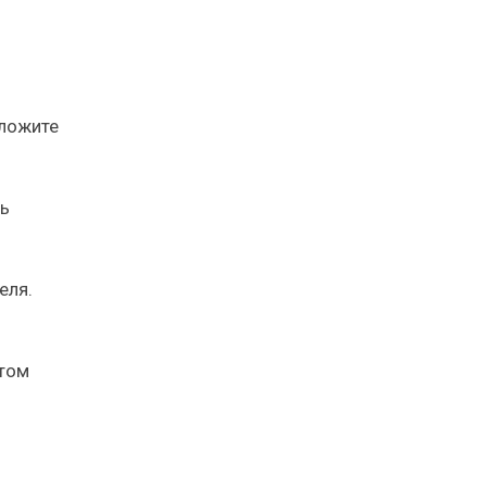
аложите
ь
еля.
атом