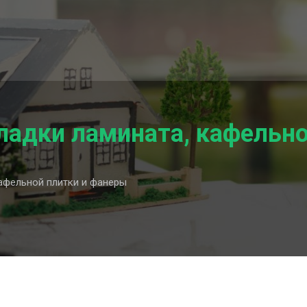
ладки ламината, кафельн
афельной плитки и фанеры
и
й