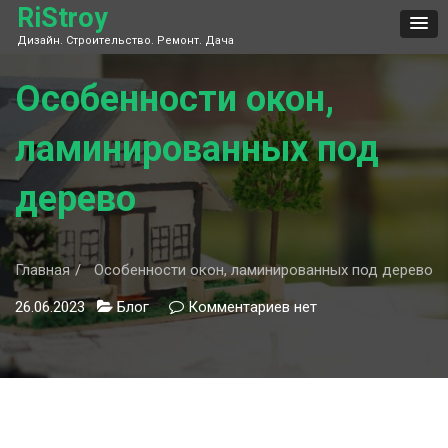
Skip
RiStroy
to
Дизайн. Строительство. Ремонт. Дача
content
Особенности окон,
ламинированных под
дерево
Главная
Особенности окон, ламинированных под дерево
26.06.2023
Блог
Комментариев
к
нет
записи
Особенности
окон,
ламинированных
под
дерево