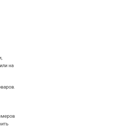
,
или на
оваров.
змеров
зить