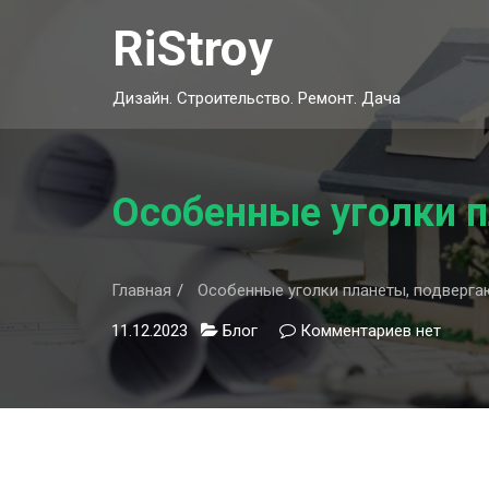
Skip
RiStroy
to
content
Дизайн. Строительство. Ремонт. Дача
Особенные уголки п
Главная
Особенные уголки планеты, подверга
11.12.2023
Блог
Комментариев
к
нет
записи
Особенны
уголки
планеты,
подверга
риску