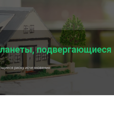
ланеты, подвергающиеся 
ющиеся риску исчезновения
е
ющиеся