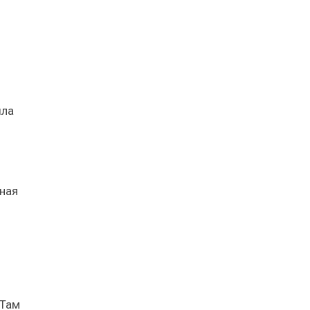
ыла
вная
 Там