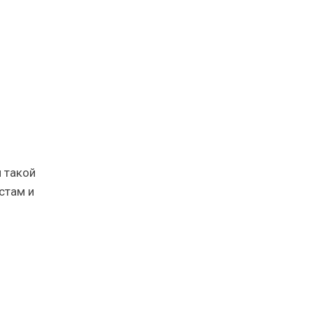
 такой
стам и