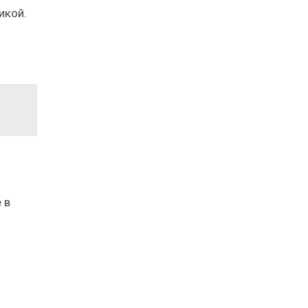
икой.
 в