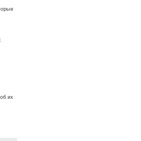
торые
х
об их