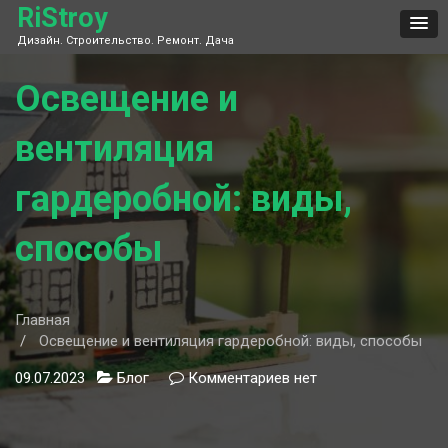
Skip
RiStroy
to
Дизайн. Строительство. Ремонт. Дача
content
Освещение и
вентиляция
гардеробной: виды,
способы
Главная
Освещение и вентиляция гардеробной: виды, способы
09.07.2023
Блог
Комментариев
к
нет
записи
Освещение
и