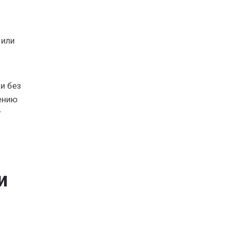
 или
и без
нению
т
и