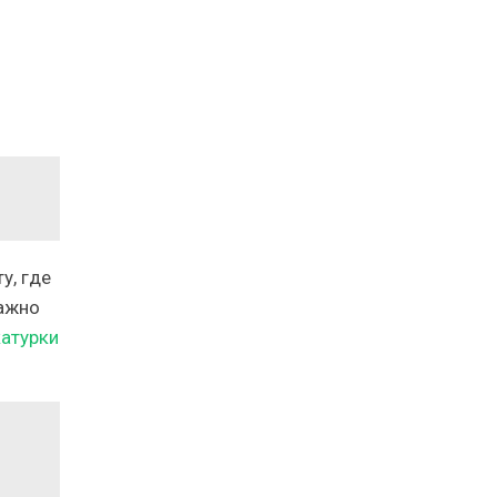
у, где
важно
атурки