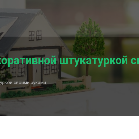
коративной штукатуркой с
уркой своими руками
вной
кой