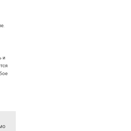
е.
ь и
тся
юбое
мо