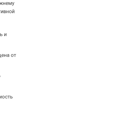
ежнему
тивной
ь и
щена от
ю
мость