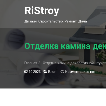
Skip
RiStroy
to
content
Дизайн. Строительство. Ремонт. Дача
Отделка камина де
Главная
Отделка камина декоративной штукат
02.10.2023
Блог
Комментариев
к
нет
записи
Отделка
камина
декорати
штукатур
своими