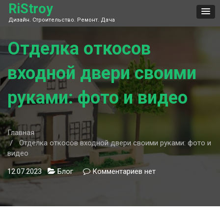
Skip
RiStroy
to
Дизайн. Строительство. Ремонт. Дача
content
Отделка откосов
входной двери своими
руками: фото и видео
Главная
Отделка откосов входной двери своими руками: фото и
видео
12.07.2023
Блог
Комментариев
к
нет
записи
Отделка
откосов
входной