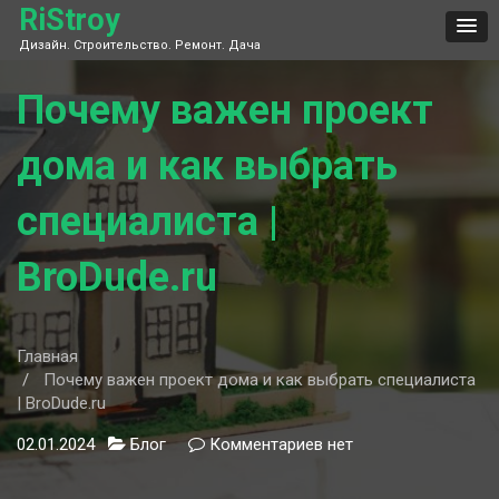
Skip
RiStroy
to
Дизайн. Строительство. Ремонт. Дача
content
Почему важен проект
дома и как выбрать
специалиста |
BroDude.ru
Главная
Почему важен проект дома и как выбрать специалиста
| BroDude.ru
02.01.2024
Блог
Комментариев
к
нет
записи
Почему