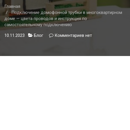
Главная
Подключение домофонной трубки в многоквартирном
доме — цвета проводов и инструкция по
самостоятельному подключению
10.11.2023
Блог
Комментариев
к
нет
записи
Подключение
домофонной
трубки
в
многоквартирном
доме
—
цвета
проводов
и
инструкция
по
самостоятельному
подключению