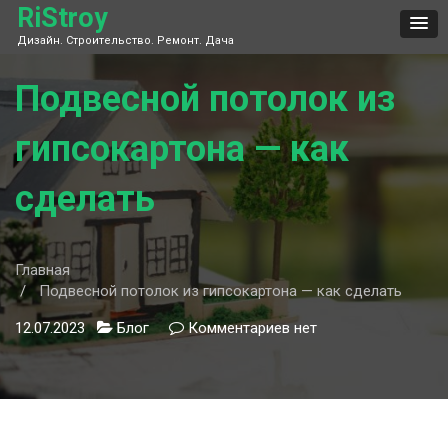
Skip
RiStroy
to
Дизайн. Строительство. Ремонт. Дача
content
Подвесной потолок из
гипсокартона — как
сделать
Главная
Подвесной потолок из гипсокартона — как сделать
12.07.2023
Блог
Комментариев
к
нет
записи
Подвесной
потолок
из
гипсокартона