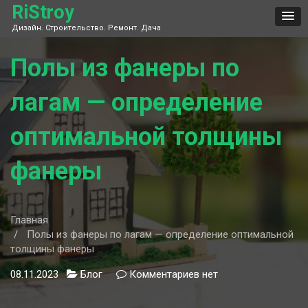
Skip
RiStroy
to
Дизайн. Строительство. Ремонт. Дача
content
Полы из фанеры по
лагам — определение
оптимальной толщины
фанеры
Главная
Полы из фанеры по лагам — определение оптимальной
толщины фанеры
08.11.2023
Блог
Комментариев
к
нет
записи
Полы