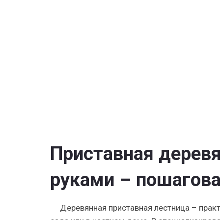
созданию
деревянн
лестницы
своими
руками
—
чертежи,
выбор
конструк
Приставная деревя
руками – пошагова
Деревянная приставная лестница – практ