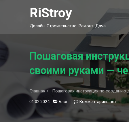
Skip
RiStroy
to
content
Дизайн. Строительство. Ремонт. Дача
Пошаговая инструк
своими руками — че
Главная
Пошаговая инструкция по созданию д
01.02.2024
Блог
Комментариев
к
нет
записи
Пошагова
инструкц
по