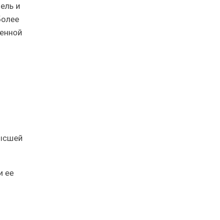
ель и
более
шенной
высшей
и ее