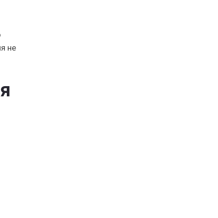
о
я не
ля