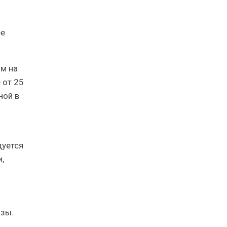
ее
ом на
 от 25
ной в
дуется
,
азы.