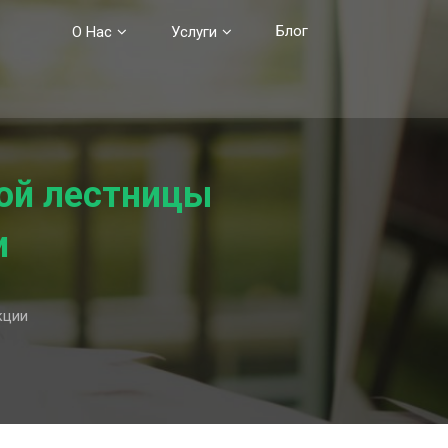
Блог
О Нас
Услуги
ой лестницы
и
кции