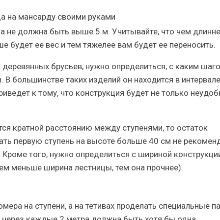
а не должна быть выше 5 м. Учитывайте, что чем длинн
е будет ее вес и тем тяжелее вам будет ее переносить.
 деревянных брусьев, нужно определиться, с каким шаг
 В большинстве таких изделий он находится в интервале
иведет к тому, что конструкция будет не только неудоб
тся кратной расстоянию между ступенями, то остаток
лать первую ступень на высоте больше 40 см не рекомен
 Кроме того, нужно определиться с шириной конструкции
чем меньше ширина лестницы, тем она прочнее).
мера на ступени, а на тетивах проделать специальные п
 через каждые 2 метра должна быть хотя бы одна