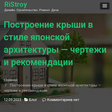
Skip
RiStroy
to
Дизайн. Строительство. Ремонт. Дача
content
Построение крыши в
стиле японской
архитектуры — чертежи
и рекомендации
Главная
Построение крыши в стиле японской архитектуры —
чертежи и рекомендации
12.09.2023
Блог
Комментариев
к
нет
записи
Построение