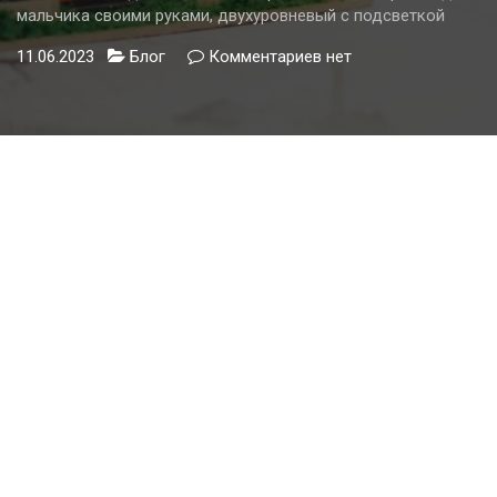
мальчика своими руками, двухуровневый с подсветкой
11.06.2023
Блог
Комментариев
к
нет
записи
Потолки
в
детской
комнате
фото
из
гипсокартона:
для
мальчика
своими
руками,
двухуровневый
с
подсветкой