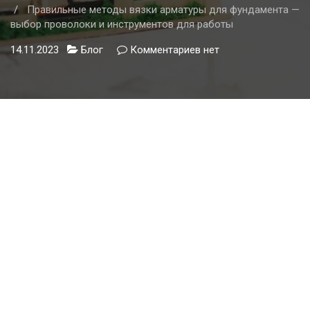
Правильные методы вязки арматуры для фундамента —
выбор проволоки и инструментов для работы
14.11.2023
Блог
Комментариев
к
нет
записи
Правильные
методы
вязки
арматуры
для
фундамента
—
выбор
проволоки
и
инструментов
для
работы