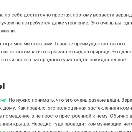
ма по себе достаточно простая, поэтому возвести веранд
учаях не потребуется даже утепление. Это очень выгодн
 жизни.
т огромными стеклами.
Главное преимущество такого
о из этой комнаты открывается вид на природу. Это дает
отой своего загородного участка, не покидая теплое
ы
ами
. Но нужно понимать, что это очень разные вещи. Вер
 дому. Как правило, это полноценная застекленная комн
в помещение, а не просто пристроенной к нему. Обычно 
енная крыша. Нередко туда проводят коммуникации, чег
анды
отапливают и, конечно же, дополняют светильникам