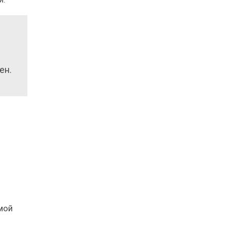
ен.
мой