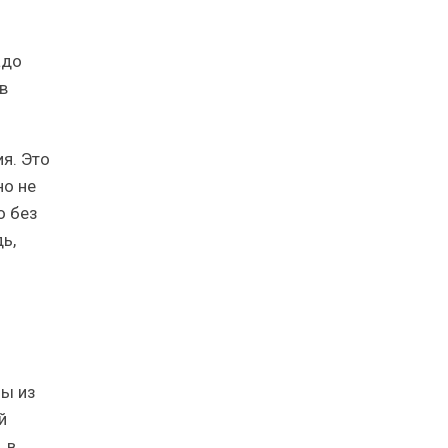
адо
в
я. Это
но не
о без
ь,
бы из
й
 в