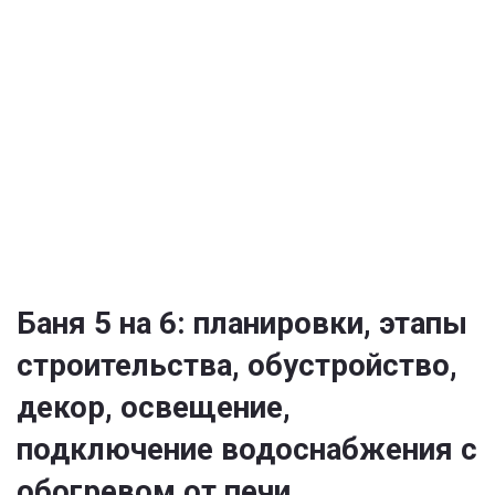
рекомендации
по
выбору
материалов,
коммуникаций
и
интерьера
Баня 5 на 6: планировки, этапы
строительства, обустройство,
декор, освещение,
подключение водоснабжения с
обогревом от печи