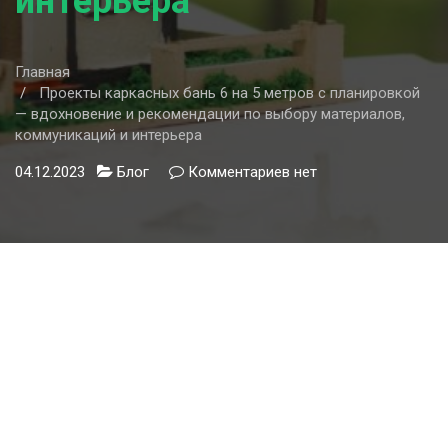
интерьера
Главная
Проекты каркасных бань 6 на 5 метров с планировкой
— вдохновение и рекомендации по выбору материалов,
коммуникаций и интерьера
04.12.2023
Блог
Комментариев
к
нет
записи
Проекты
каркасных
бань
6
на
5
метров
с
планировкой
—
вдохновение
и