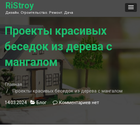
Skip
RiStroy
to
Дизайн. Строительство. Ремонт. Дача
content
Проекты красивых
беседок из дерева с
мангалом
Главная
Проекты красивых беседок из дерева с мангалом
14.03.2024
Блог
Комментариев
к
нет
записи
Проекты
красивых
беседок
из