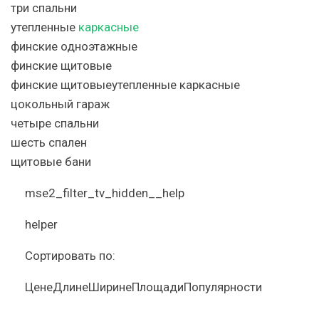
три спальни
утепленные
каркасные
финские одноэтажные
финские щитовые
финские щитовыеутепленные каркасные
цокольный гараж
четыре спальни
шесть спален
щитовые бани
mse2_filter_tv_hidden__help
helper
Сортировать по:
ЦенеДлинеШиринеПлощадиПопулярности