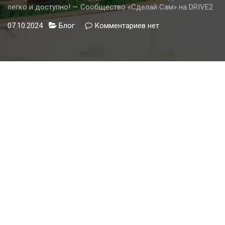
легко и доступно! — Сообщество «Сделай Сам» на DRIVE2
07.10.2024
Блог
Комментариев
к
нет
записи
Производство
тротуарной
плитки
своими
руками
—
легко
и
доступно!
—
Сообщество
«Сделай
Сам»
на
DRIVE2