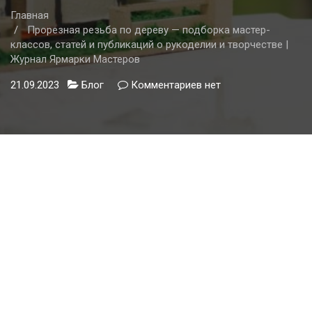
Главная
Прорезная резьба по дереву — подборка мастер-
классов, статей и публикаций о рукоделии и творчестве |
Журнал Ярмарки Мастеров
21.09.2023
Блог
Комментариев
к
нет
записи
Прорезная
резьба
по
дереву
—
подборка
мастер-
классов,
статей
и
публикаций
о
рукоделии
и