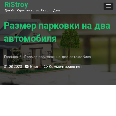
Skip
RiStroy
to
Дизайн. Строительство. Ремонт. Дача
content
Размер парковки на два
автомобиля
Главная
Размер парковки на два автомобиля
31.08.2023
Блог
Комментариев
к
нет
записи
Размер
парковки
на
два
автомобиля