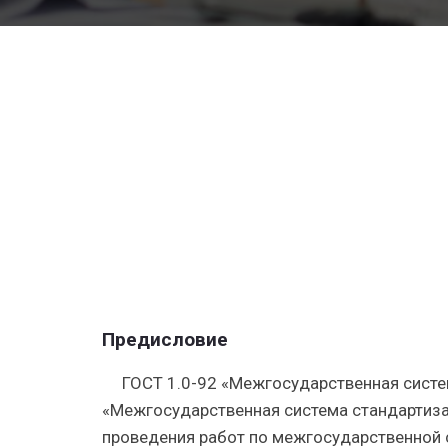
кирпича
согласно
ГОСТ
530-
2012
—
межгосуд
стандарт
по
керамиче
кирпичу
и
камню
Предисловие
ГОСТ 1.0-92 «Межгосударственная систе
«Межгосударственная система стандартиза
проведения работ по межгосударственной ст