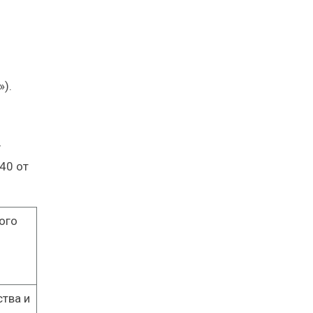
).
у
40 от
ого
тва и