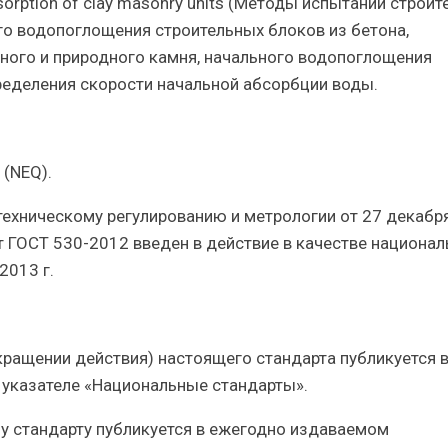
r absorption of clay masonry units (Методы испытаний строи
го водопоглощения строительных блоков из бетона,
нного и природного камня, начального водопоглощения
ределения скорости начальной абсорбции воды.
 (NEQ).
техническому регулированию и метрологии от 27 декабр
 ГОСТ 530-2012 введен в действие в качестве национал
2013 г.
кращении действия) настоящего стандарта публикуется 
казателе «Национальные стандарты».
у стандарту публикуется в ежегодно издаваемом