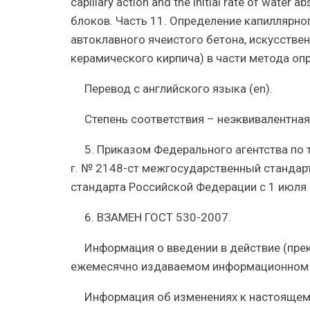
capillary action and the initial rate of wate
блоков. Часть 11. Определение капиллярно
автоклавного ячеистого бетона, искусстве
керамического кирпича) в части метода оп
Перевод с английского языка (en).
Степень соответствия – неэквивалентная
5. Приказом Федерального агентства по 
г. № 2148-ст межгосударственный стандарт
стандарта Российской Федерации с 1 июля 
6. ВЗАМЕН ГОСТ 530-2007.
Информация о введении в действие (пре
ежемесячно издаваемом информационном у
Информация об изменениях к настоящем