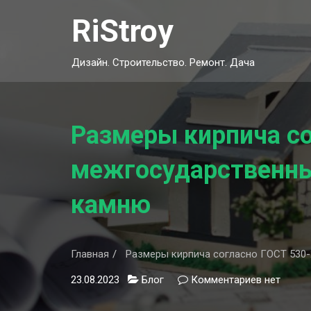
Skip
RiStroy
to
content
Дизайн. Строительство. Ремонт. Дача
Размеры кирпича с
межгосударственны
камню
Главная
Размеры кирпича согласно ГОСТ 530-
23.08.2023
Блог
Комментариев
к
нет
записи
Размеры