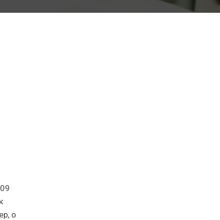
009
к
р, о