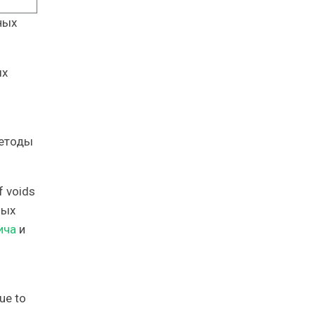
ных
ых
Методы
f voids
ных
ича
и
ue to