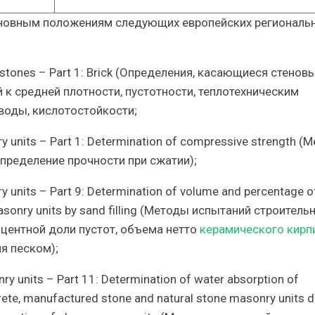
основным положениям следующих европейских региональ
l stones – Part 1: Brick (Определения, касающиеся стенов
й к средней плотности, пустотности, теплотехническим
воды, кислотостойкости;
y units – Part 1: Determination of compressive strength (
Определение прочности при сжатии);
 units – Part 9: Determination of volume and percentage o
masonry units by sand filling (Методы испытаний строитель
оцентной доли пустот, объема нетто
керамического кирп
я песком);
y units – Part 11: Determination of water absorption of
ete, manufactured stone and natural stone masonry units d