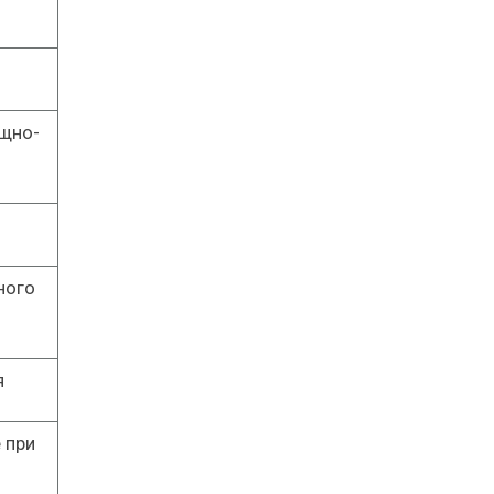
ищно-
ного
я
 при