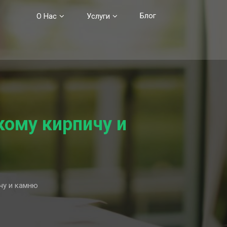
Блог
О Нас
Услуги
ому кирпичу и
чу и камню