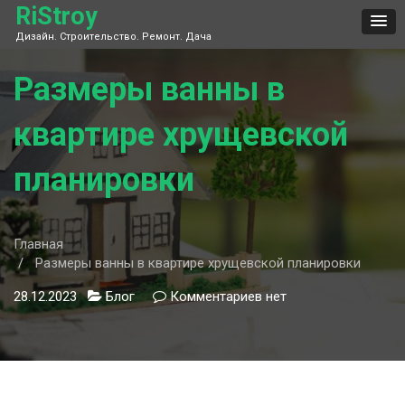
Skip
RiStroy
to
Дизайн. Строительство. Ремонт. Дача
content
Размеры ванны в
квартире хрущевской
планировки
Главная
Размеры ванны в квартире хрущевской планировки
28.12.2023
Блог
Комментариев
к
нет
записи
Размеры
ванны
в
квартире