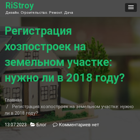
Skip
RiStroy
to
Дизайн. Строительство. Ремонт. Дача
content
Регистрация
хозпостроек на
земельном участке:
нужно ли в 2018 году?
Главная
Регистрация хозпостроек на земельном участке: нужно
ли в 2018 году?
13.07.2023
Блог
Комментариев
к
нет
записи
Регистрация