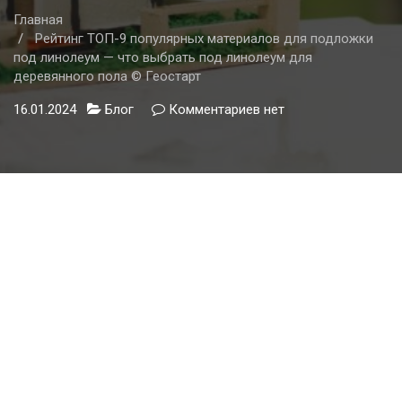
Главная
Рейтинг ТОП-9 популярных материалов для подложки
под линолеум — что выбрать под линолеум для
деревянного пола © Геостарт
16.01.2024
Блог
Комментариев
к
нет
записи
Рейтинг
ТОП-9
популярных
материалов
для
подложки
под
линолеум
—
что
выбрать
под
линолеум
для