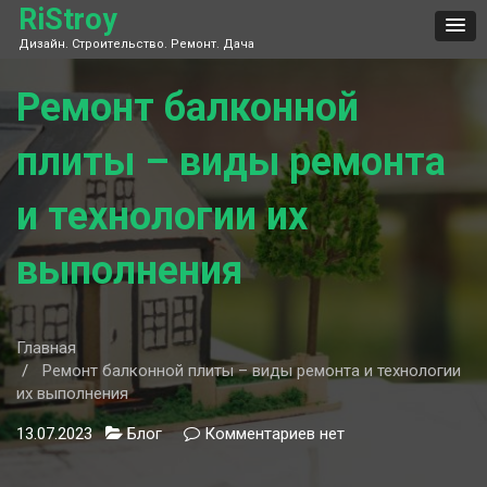
Skip
RiStroy
to
Дизайн. Строительство. Ремонт. Дача
content
Ремонт балконной
плиты – виды ремонта
и технологии их
выполнения
Главная
Ремонт балконной плиты – виды ремонта и технологии
их выполнения
13.07.2023
Блог
Комментариев
к
нет
записи
Ремонт