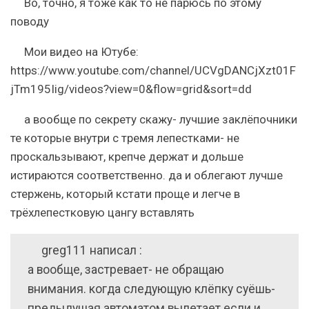
Во, точно, я тоже как то не парюсь по этому
поводу
Мои видео на Ютубе:
https://www.youtube.com/channel/UCVgDANCjXzt01F
jTm195Iig/videos?view=0&flow=grid&sort=dd
а вообще по секрету скажу- лучшие заклёпочники
те которые внутри с тремя лепестками- не
проскальзывают, крепче держат и дольше
истираются соответственно. да и облегают лучше
стержень, который кстати проще и легче в
трёхлепестковую цангу вставлять
greg111 написал :
а вообще, застревает- не обращаю
внимания. когда следующую клёпку суёшь-
предыдущая автоматом вылетает если и