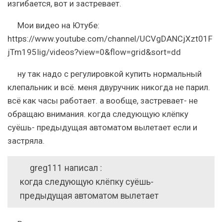
изгибается, вот и застревает.
Мои видео на Ютубе:
https://www.youtube.com/channel/UCVgDANCjXzt01F
jTm195Iig/videos?view=0&flow=grid&sort=dd
ну так надо с регулировкой купить нормальный
клепальник и всё. меня двуручник никогда не парил.
всё как часы работает. а вообще, застревает- не
обращаю внимания. когда следующую клёпку
суёшь- предыдущая автоматом вылетает если и
застряла.
greg111 написал :
когда следующую клёпку суёшь-
предыдущая автоматом вылетает