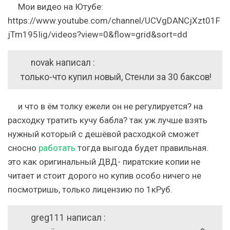
Мои видео на Ютубе:
https://www.youtube.com/channel/UCVgDANCjXzt01F
jTm195Iig/videos?view=0&flow=grid&sort=dd
novak написал :
только-что купил новый, Стенли за 30 баксов!
и что в ём толку ежели он не регулируется? на
расходку тратить кучу бабла? так уж лучше взять
нужный который с дешёвой расходкой сможет
сносно
работать
тогда выгода будет правильная.
это как оригинальный ДВД- пиратские копии не
читает и стоит дорого но купив особо ничего не
посмотришь, только лицензию по 1кРуб.
greg111 написал :