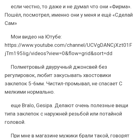
если честно, то даже и не думал что они «Фирма».
Пошёл, посмотрел, именно они у меня и ещё «Сделай
Сам»
Мои видео на Ютубе:
https://www.youtube.com/channel/UCVgDANCjXzt01F
jTm195Iig/videos?view=0&flow=grid&sort=dd
Полметровый двуручный джонсвей без
регулировок, любит закусывать хвостовики
заклепок 5-6мм. Чистил-промывал, не спасает С
мелкими нормально.
еще Bralo, Gesipa. Делают очень полезные вещи
типа заклепок с наружней резьбой или потайной
головой.
При мне в магазине мужики брали такой, говорят