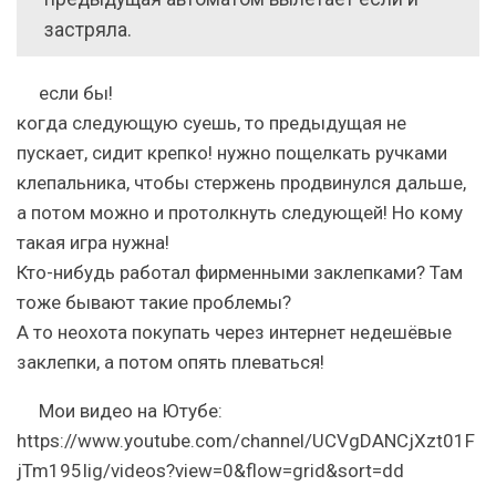
застряла.
если бы!
когда следующую суешь, то предыдущая не
пускает, сидит крепко! нужно пощелкать ручками
клепальника, чтобы стержень продвинулся дальше,
а потом можно и протолкнуть следующей! Но кому
такая игра нужна!
Кто-нибудь работал фирменными заклепками? Там
тоже бывают такие проблемы?
А то неохота покупать через интернет недешёвые
заклепки, а потом опять плеваться!
Мои видео на Ютубе:
https://www.youtube.com/channel/UCVgDANCjXzt01F
jTm195Iig/videos?view=0&flow=grid&sort=dd