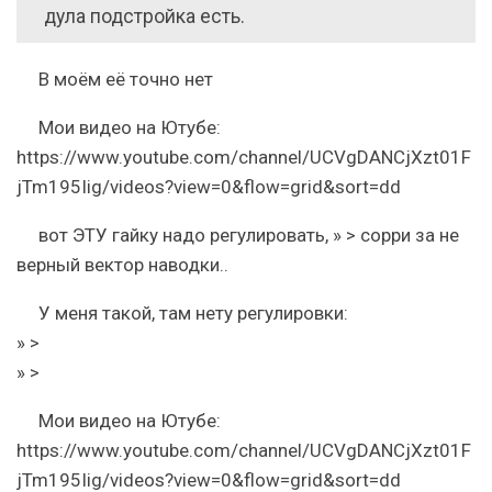
дула подстройка есть.
В моём её точно нет
Мои видео на Ютубе:
https://www.youtube.com/channel/UCVgDANCjXzt01F
jTm195Iig/videos?view=0&flow=grid&sort=dd
вот ЭТУ гайку надо регулировать, » > сорри за не
верный вектор наводки..
У меня такой, там нету регулировки:
» >
» >
Мои видео на Ютубе:
https://www.youtube.com/channel/UCVgDANCjXzt01F
jTm195Iig/videos?view=0&flow=grid&sort=dd