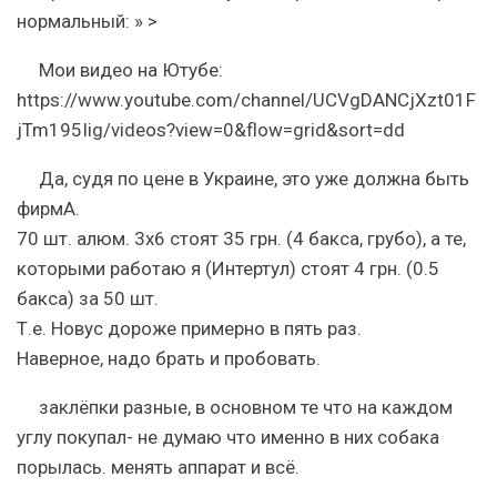
нормальный: » >
Мои видео на Ютубе:
https://www.youtube.com/channel/UCVgDANCjXzt01F
jTm195Iig/videos?view=0&flow=grid&sort=dd
Да, судя по цене в Украине, это уже должна быть
фирмА.
70 шт. алюм. 3х6 стоят 35 грн. (4 бакса, грубо), а те,
которыми работаю я (Интертул) стоят 4 грн. (0.5
бакса) за 50 шт.
Т.е. Новус дороже примерно в пять раз.
Наверное, надо брать и пробовать.
заклёпки разные, в основном те что на каждом
углу покупал- не думаю что именно в них собака
порылась. менять аппарат и всё.