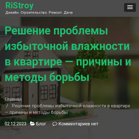
Skip
RiStroy
to
Дизайн. Строительство. Ремонт. Дача
content
Решение проблемы
избыточной влажности
в квартире — причины и
методы борьбы
Главная
Решение проблемы избыточной влажности в квартире
— причины и методы борьбы
02.12.2023
Блог
Комментариев
к
нет
записи
Решение