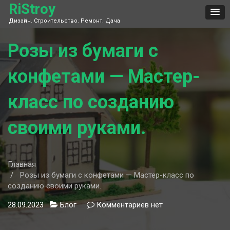
Skip
RiStroy
to
Дизайн. Строительство. Ремонт. Дача
content
Розы из бумаги с
конфетами — Мастер-
класс по созданию
своими руками.
Главная
Розы из бумаги с конфетами — Мастер-класс по
созданию своими руками.
28.09.2023
Блог
Комментариев
к
нет
записи
Розы