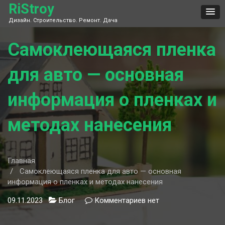
Skip
RiStroy
to
Дизайн. Строительство. Ремонт. Дача
content
Самоклеющаяся пленка
для авто — основная
информация о пленках и
методах нанесения
Главная
Самоклеющаяся пленка для авто — основная
информация о пленках и методах нанесения
09.11.2023
Блог
Комментариев
к
нет
записи
Самоклеющаяся