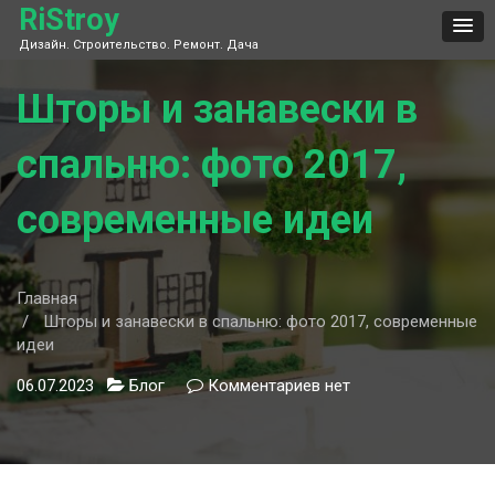
Skip
RiStroy
to
Дизайн. Строительство. Ремонт. Дача
content
Шторы и занавески в
спальню: фото 2017,
современные идеи
Главная
Шторы и занавески в спальню: фото 2017, современные
идеи
06.07.2023
Блог
Комментариев
к
нет
записи
Шторы
и
занавески