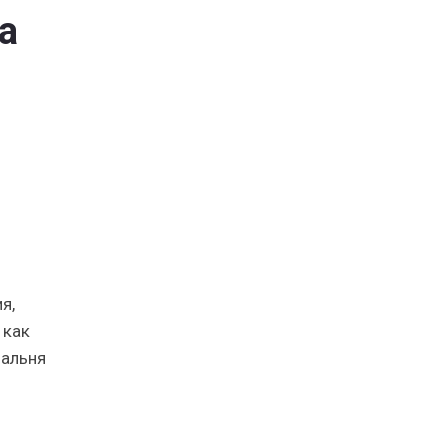
а
я,
 как
пальня