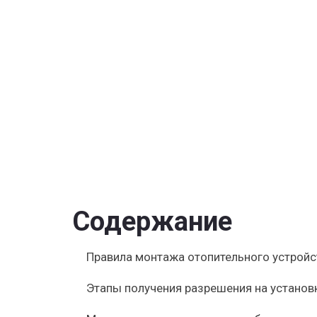
газового
котла
в
квартире
—
требован
к
помещен
и
процесс
получени
разрешени
Содержание
Правила монтажа отопительного устройс
Этапы получения разрешения на установ