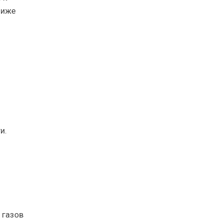
ниже
и.
 газов