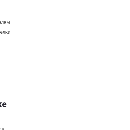
елям
елки.
ке
 к