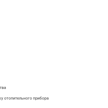
ия
ию
я
я.
тва
ку отопительного прибора