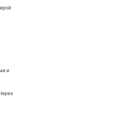
мерой
ма и
Через