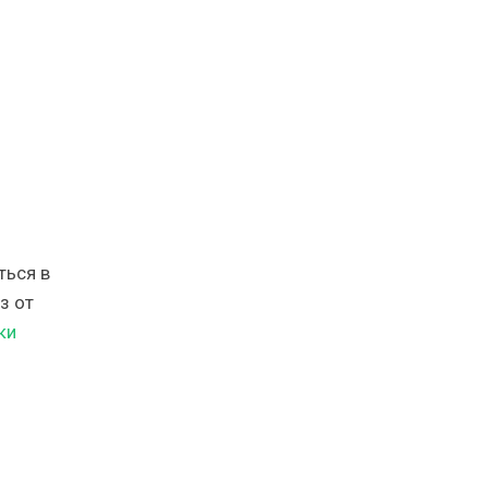
ться в
з от
ки