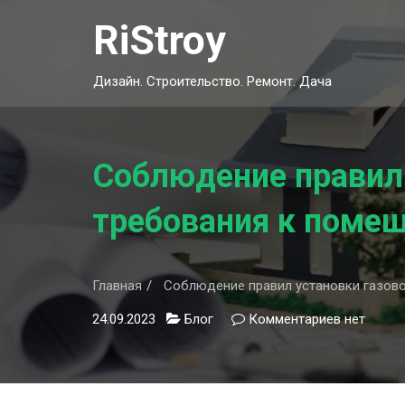
Skip
RiStroy
to
content
Дизайн. Строительство. Ремонт. Дача
Соблюдение правил 
требования к помещ
Главная
Соблюдение правил установки газовог
24.09.2023
Блог
Комментариев
к
нет
записи
Соблюде
правил
установки