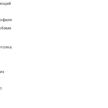
ляющий
рофиля
обами.
толка.
 из
ю