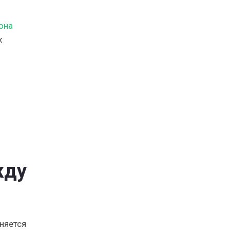
она
х
жду
няется