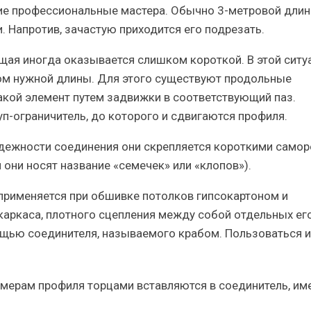
гие профессиональные мастера. Обычно 3-метровой дли
 Напротив, зачастую приходится его подрезать.
ая иногда оказывается слишком короткой. В этой ситу
ом нужной длины. Для этого существуют продольные
акой элемент путем задвижки в соответствующий паз.
-ограничитель, до которого и сдвигаются профиля.
дежности соединения они скрепляется короткими самор
они носят название «семечек» или «клопов»).
применяется при обшивке потолков гипсокартоном и
каркаса, плотного сцепления между собой отдельных ег
ощью соединителя, называемого крабом. Пользоваться 
мерам профиля торцами вставляются в соединитель, и