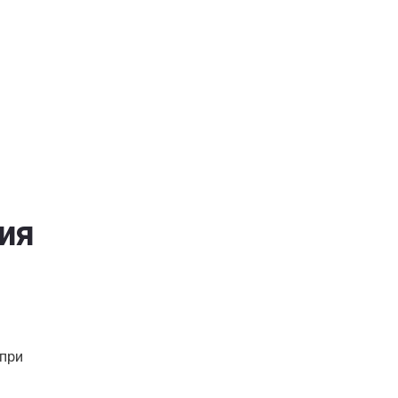
ия
 при