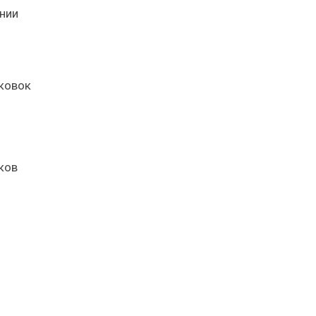
нии
ыковок
ков