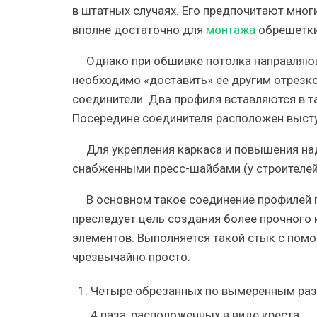
в штатных случаях. Его предпочитают мно
вполне достаточно для
монтажа
обрешетки.
Однако при обшивке потолка направляющ
необходимо «доставить» ее другим отрезк
соединители. Два профиля вставляются в т
Посередине соединителя расположен выступ
Для укрепления каркаса и повышения на
снабженными пресс-шайбами (у строителей 
В основном такое соединение профилей 
преследует цель создания более прочного 
элементов. Выполняется такой стык с пом
чрезвычайно просто.
Четыре обрезанных по вымеренным раз
4 паза, расположенных в виде креста.