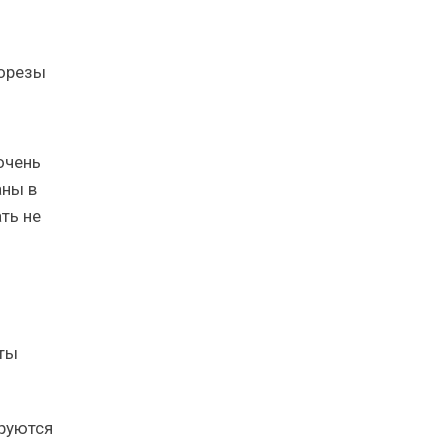
морезы
очень
аны в
ть не
ты
ируются