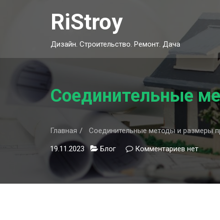
Skip
RiStroy
to
content
Дизайн. Строительство. Ремонт. Дача
Соединительные ме
Главная
Соединительные методы и размеры п
19.11.2023
Блог
Комментариев
к
нет
записи
Соединит
методы
и
размеры
профилей