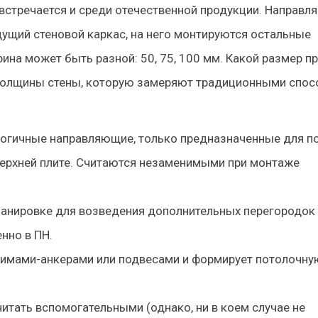
встречается и среди отечественной продукции. Направ
ущий стеновой каркас, на него монтируются остальные
рина может быть разной: 50, 75, 100 мм. Какой размер п
т толщины стены, которую замеряют традиционными спос
логичные направляющие, только предназначенные для по
 верхней плите. Считаются незаменимыми при монтаже
ланировке для возведения дополнительных перегородок
нно в ПН.
ажимами-анкерами или подвесами и формирует потолочну
тать вспомогательными (однако, ни в коем случае не