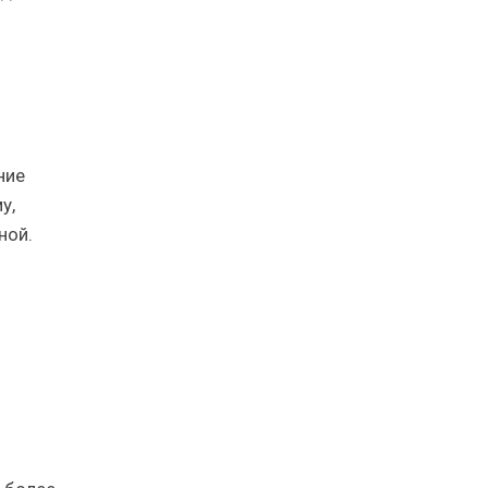
ние
у,
ной.