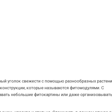
ьное
ие
х
ный уголок свежести с помощью разнообразных растен
 конструкции, которые называются фитомодулями. С
вать небольшие фитокартины или даже организовыват