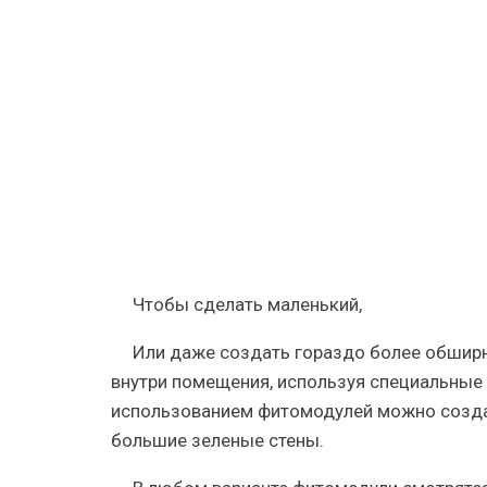
руками
—
вертикал
озеленен
комнатны
и
садовых
растений
с
уходом
Чтобы
сделать маленький
,
Или даже создать гораздо более обшир
внутри помещения, используя специальные
использованием фитомодулей можно созда
большие зеленые стены.