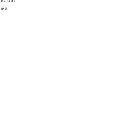
остоит
ния.