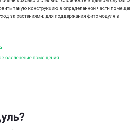
 очень красиво и стильно. Сложность в данном случае с
новить такую конструкцию в определенной части помеще
уход за растениями: для поддержания фитомодуля в
й
ое озеленение помещения
дуль?