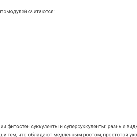
итомодулей
считаются:
ии фитостен
суккуленты и суперсуккуленты: разные вид
оши тем, что обладают медленным ростом, простотой ухо