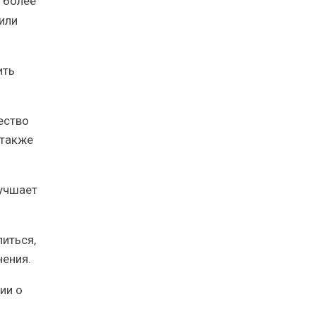
 более
или
ить
ество
 также
лучшает
иться,
нения.
ции о