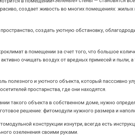
«Зеленые» стены
— становятся все
расиво, создает живость во многих помещениях: жилых 
пространство, создать уютную обстановку, облагодрод
кроклимат
в помещении за счет того, что большое колич
т активно очищать воздух от вредных примесей и пыли, а
ль полезного и уютного объекта, который пасссивно у
сетителей простарнства, где они находятся.
нии такого объекта в собственном доме, нужно определ
 готовое решение: фитомодули нужного размера и напол
итомодульной конструкции изнутри
, всегда есть инструк
ьного озеленения своими руками.