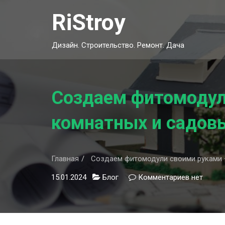
Skip
RiStroy
to
content
Дизайн. Строительство. Ремонт. Дача
Создаем фитомодул
комнатных и садовы
Главная
Создаем фитомодули своими руками —
15.01.2024
Блог
Комментариев
к
нет
записи
Создаем
фитомоду
своими