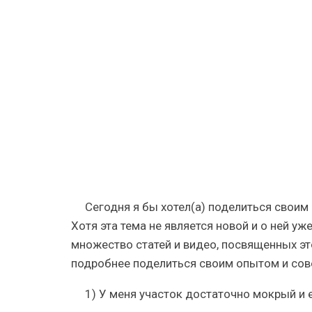
старых
автомоби
покрышек
—
мастерим
клумбы
из
колес
с
семью
цветами
Сегодня я бы хотел(а) поделиться свои
Хотя эта тема не является новой и о ней уж
множество статей и видео, посвященных это
подробнее поделиться своим опытом и сове
1) У меня участок достаточно мокрый и 