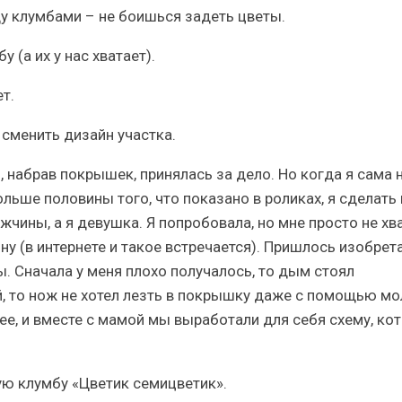
у клумбами – не боишься задеть цветы.
 (а их у нас хватает).
т.
 сменить дизайн участка.
, набрав покрышек, принялась за дело. Но когда я сама 
ольше половины того, что показано в роликах, я сделать 
жчины, а я девушка. Я попробовала, но мне просто не хв
ну (в интернете и такое встречается). Пришлось изобрет
. Сначала у меня плохо получалось, то дым стоял
, то нож не хотел лезть в покрышку даже с помощью мо
ьнее, и вместе с мамой мы выработали для себя схему, ко
кую клумбу «Цветик семицветик».