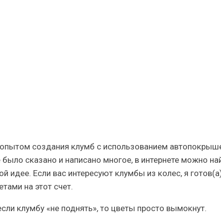
льных
м опытом создания клумб с использованием автопокрыш
е было сказано и написано многое, в интернете можно на
й идее. Если вас интересуют клумбы из колес, я готов(а
тами на этот счет.
если клумбу «не поднять», то цветы просто вымокнут.