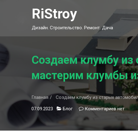
Skip
RiStroy
to
content
Дизайн. Строительство. Ремонт. Дача
Создаем клумбу из
мастерим клумбы и
Главная
Создаем клумбу из старых автомобил
07.09.2023
Блог
Комментариев
к
нет
записи
Создаем
клумбу
из