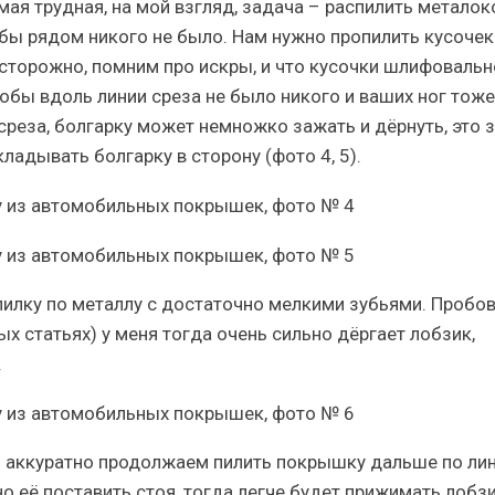
мая трудная, на мой взгляд, задача – распилить металок
бы рядом никого не было. Нам нужно пропилить кусочек
осторожно, помним про искры, и что кусочки шлифовальн
тобы вдоль линии среза не было никого и ваших ног тоже
реза, болгарку может немножко зажать и дёрнуть, это з
адывать болгарку в сторону (фото 4, 5).
пилку по металлу с достаточно мелкими зубьями. Пробо
ых статьях) у меня тогда очень сильно дёргает лобзик,
.
 и аккуратно продолжаем пилить покрышку дальше по лин
 её поставить стоя, тогда легче будет прижимать лобзи