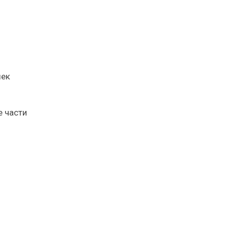
шек
е части