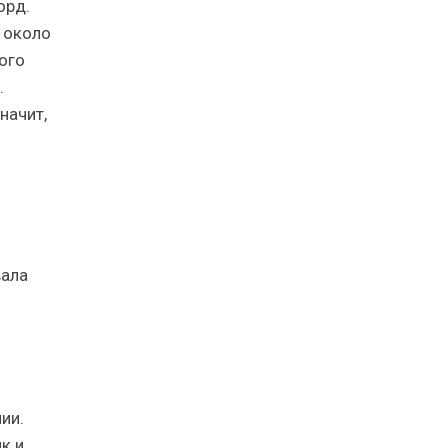
орд.
 около
ого
.
начит,
вала
ии.
к и