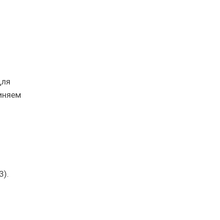
Для
диняем
3).