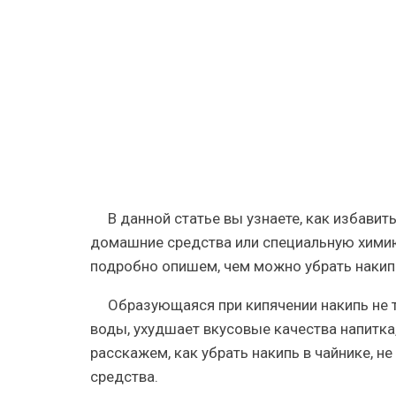
домашни
средства
и
химия
В данной статье вы узнаете, как избавит
домашние средства или специальную хими
подробно опишем, чем можно убрать накипь
Образующаяся при кипячении накипь не т
воды, ухудшает вкусовые качества напитка
расскажем, как убрать накипь в чайнике, 
средства.