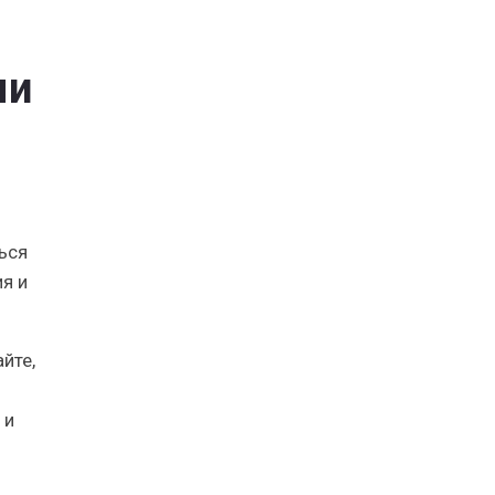
ми
ься
я и
йте,
 и