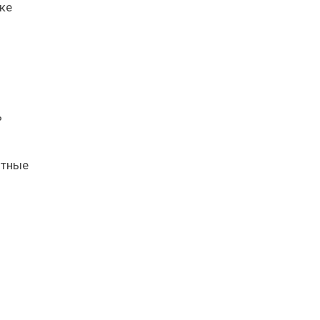
ке
ь
отные