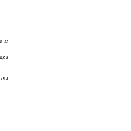
и из
адка
мула