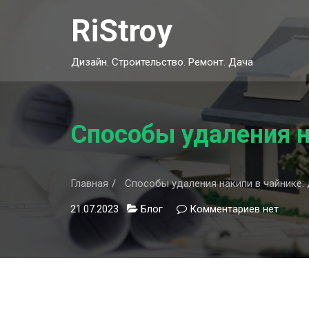
Skip
RiStroy
to
content
Дизайн. Строительство. Ремонт. Дача
Способы удаления н
Главная
Способы удаления накипи в чайнике:
21.07.2023
Блог
Комментариев
к
нет
записи
Способы
удаления
накипи
в
чайнике: