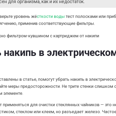
н для организма, как и их недостаток.
верьте уровень жё
сткости воды
тест полосками или при
ягчению, применив соответствующие фильтры.
жно фильтром-кувшином с картриджем от накипи
 накипь в электрическо
тавлены в статье, помогут убрать накипь в электрическ
йте меры предосторожности. Не трите стенки слишком с
м элементе.
ет применяться для
очистки
стеклянных
чайников — это н
астиком, стеклом или клеем, но разъедает железо. Часто