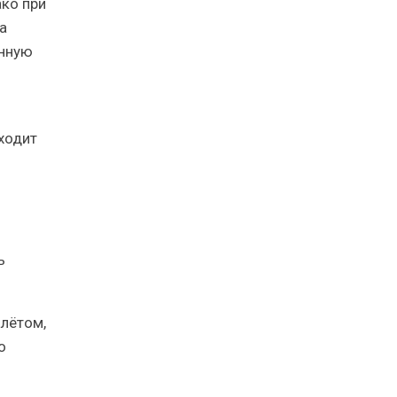
ако при
а
анную
ходит
ь
алётом,
о