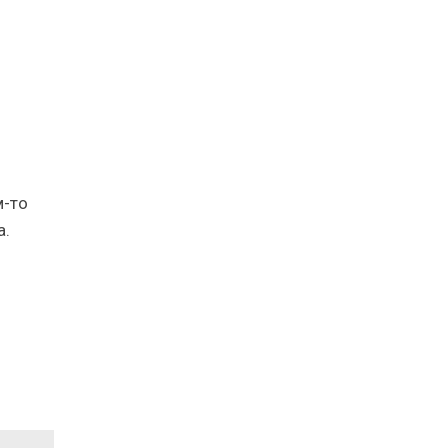
м-то
а.