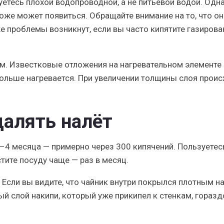
уетесь плохой водопроводной, а не питьевой водой. Одн
оже может появиться. Обращайте внимание на то, что он
же проблемы возникнут, если вы часто кипятите газиров
м. Известковые отложения на нагревательном элементе
дольше нагревается. При увеличении толщины слоя проис
далять налёт
3–4 месяца — примерно через 300 кипячений. Пользуетес
тите посуду чаще — раз в месяц.
 Если вы видите, что чайник внутри покрылся плотным н
ый слой накипи, который уже прикипел к стенкам, горазд