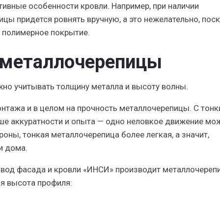
тивные особенности кровли. Например, при наличии
цы придется ровнять вручную, а это нежелательно, пос
 полимерное покрытие.
 металлочерепицы
но учитывать толщину металла и высоту волны.
онтажа
и в целом на прочность металлочерепицы. С тон
ше аккуратности и опыта — одно неловкое движение мо
роны, тонкая металлочерепица более легкая, а значит,
и дома.
авод фасада и кровли «ИНСИ» производит металлочереп
ая высота профиля: