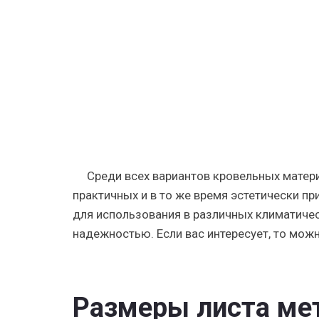
данные
о
листе.
Среди всех вариантов кровельных матер
практичных и в то же время эстетически п
для использования в различных климатичес
надежностью. Если вас интересует, то мож
Размеры листа ме