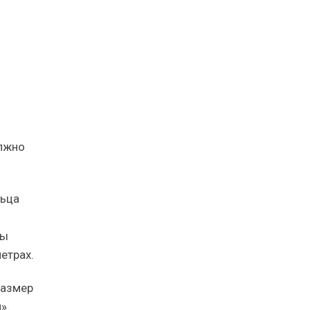
олжно
льца
ды
етрах.
Размер
».