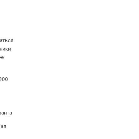
аться
ники
ое
800
ная