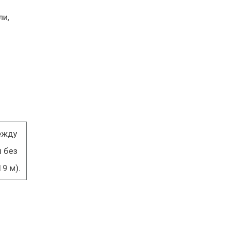
ли,
ежду
 без
9 м).