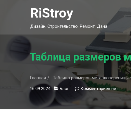
Skip
RiStroy
to
content
Дизайн. Строительство. Ремонт. Дача
Таблица размеров м
Главная
Таблица размеров металлочерепицы —
16.09.2024
Блог
Комментариев
к
нет
записи
Таблица
размеров
металлоч
—
основные