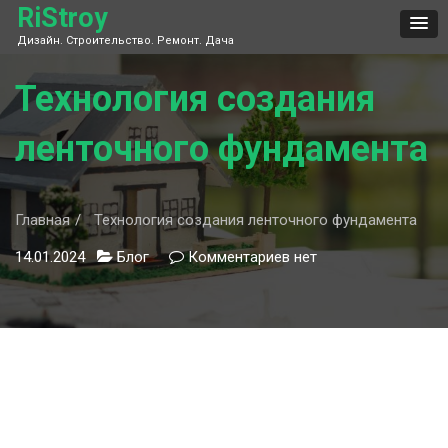
Skip
RiStroy
to
Дизайн. Строительство. Ремонт. Дача
content
Технология создания
ленточного фундамента
Главная
Технология создания ленточного фундамента
14.01.2024
Блог
Комментариев
к
нет
записи
Технология
создания
ленточного
фундамента