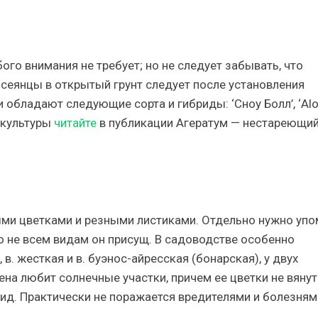
о внимания не требует; но не следует забывать, что
сеянцы в открытый грунт следует после установления
 обладают следующие сорта и гибриды: ‘Сноу Болл’, ‘Al
й культуры
читайте
в публикации Агератум — нестареющи
ыми цветками и резными листиками. Отдельно нужно упо
ко не всем видам он присущ. В садоводстве особенно
 в. жесткая и в. буэнос-айресская (бонарская), у двух
на любит солнечные участки, причем ее цветки не вянут
ид. Практически не поражается вредителями и болезням