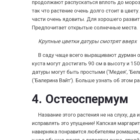
продолжают распускаться вплоть до морозо
так что растение очень долго стоит в цвету
части очень ядовиты. Для хорошего развит
Предпочитает открытые солнечные места.
Крупные цветки датуры смотрят вверх
В саду чаще всего выращивают дурман о
куста могут достигать 90 см в высоту и 1
датуры могут быть простыми (‘Медея’, ‘Белы
(‘Балерина Вайт’). Больше узнать об этом р
4. Остеоспермум
Название этого растения не на слуху, да 
исправлять это упущение! Капская маргари
наверняка понравится любителям ромашек, 
у нее обычно синяя, а лепестки очень ярко