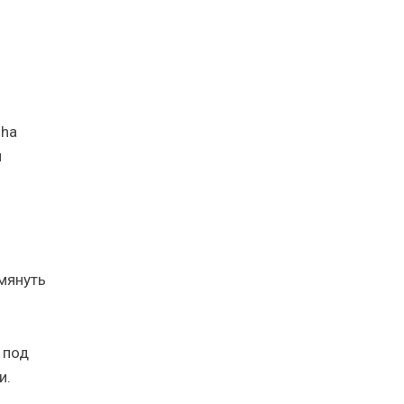
oha
й
мянуть
 под
и.