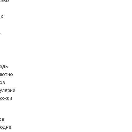
вных
их
.
редь
лютно
ов
булярии
рожки
ое
 одна