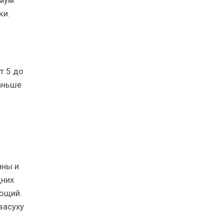
ки.
т 5 до
аньше
чны и
дних
яющий.
засуху