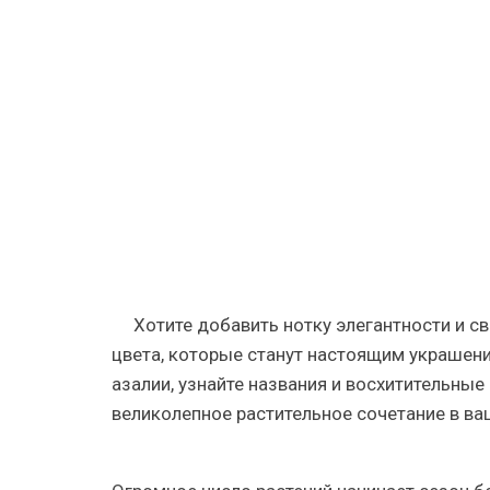
цвета
для
сада
—
описание
и
фото
каждого
цветка
Хотите добавить нотку элегантности и с
цвета, которые станут настоящим украшен
азалии, узнайте названия и восхитительны
великолепное растительное сочетание в ва