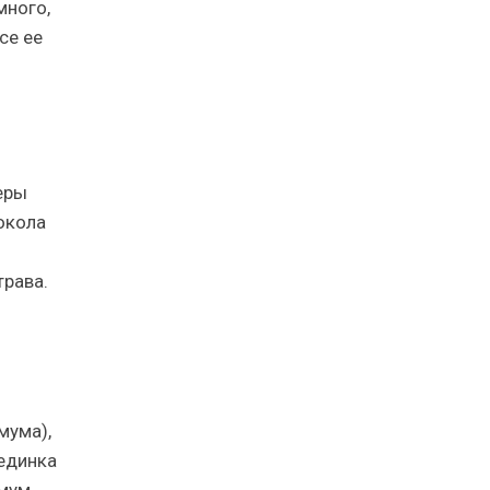
много,
се ее
еры
окола
трава.
мума),
рединка
рмум