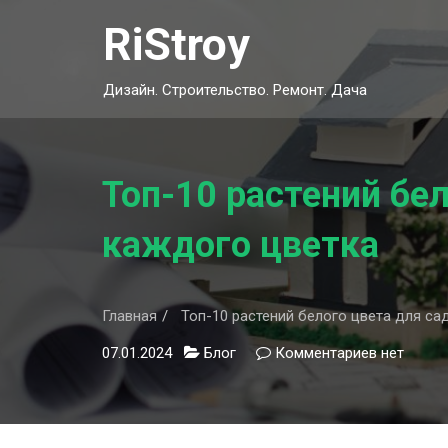
Skip
RiStroy
to
content
Дизайн. Строительство. Ремонт. Дача
Топ-10 растений бел
каждого цветка
Главная
Топ-10 растений белого цвета для са
07.01.2024
Блог
Комментариев
к
нет
записи
Топ-10
растений
белого