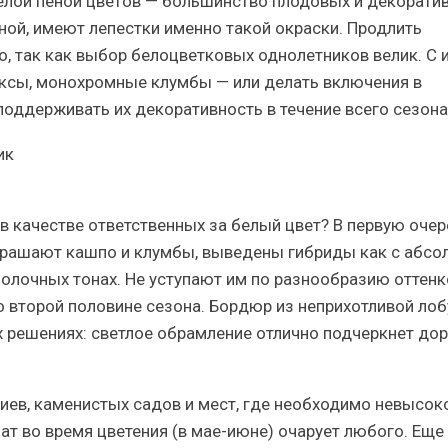
белой пеной цветов — большинство плодовых и декорати
ной, имеют лепестки именно такой окраски. Продлить
 так как выбор белоцветковых однолетников велик. С 
сы, монохромные клумбы — или делать включения в
поддерживать их декоративность в течение всего сезона
в качестве ответственных за белый цвет? В первую оче
крашают кашпо и клумбы, выведены гибриды как с абсо
олочных тонах. Не уступают им по разнообразию оттенк
 второй половине сезона. Бордюр из неприхотливой ло
х решениях: светлое обрамление отлично подчеркнет до
иев, каменистых садов и мест, где необходимо невысок
ат во время цветения (в мае-июне) очарует любого. Еще