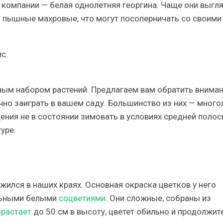
й компании — белая однолетняя георгина. Чаще они выгл
о пышные махровые, что могут посоперничать со своими
ным набором растений. Предлагаем вам обратить вниман
чно заиграть в вашем саду. Большинство из них — много
ения не в состоянии зимовать в условиях средней полос
уре.
жился в наших краях. Основная окраска цветков у него
ельными белыми
соцветиями
. Они сложные, собраны из
ырастает
до 50 см в высоту, цветет обильно и продолжит