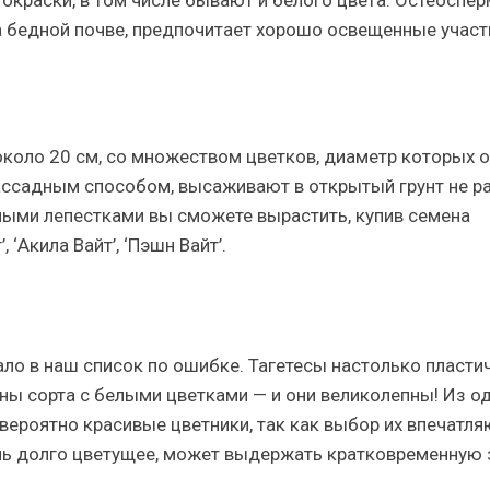
а бедной почве, предпочитает хорошо освещенные участ
 около 20 см, со множеством цветков, диаметр которых о
рассадным способом, высаживают в открытый грунт не р
ыми лепестками вы сможете вырастить, купив семена
, ‘Акила Вайт’, ‘Пэшн Вайт’.
пало в наш список по ошибке. Тагетесы настолько пласти
ы сорта с белыми цветками — и они великолепны! Из о
вероятно красивые цветники, так как выбор их впечатл
нь долго цветущее, может выдержать кратковременную 