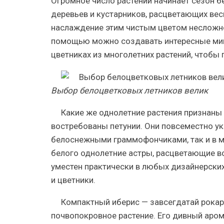
Огромное число растений начинает сезон 
деревьев и кустарников, расцветающих вес
наслаждение этим чистым цветом несложно,
помощью можно создавать интересные мик
цветниках из многолетних растений, чтобы 
Выбор белоцветковых летников велик
Какие же однолетние растения признаны 
востребованы петунии. Они повсеместно у
белоснежными граммофончиками, так и в м
белого однолетние астры, расцветающие во
уместен практически в любых дизайнерски
и цветники.
Компактный иберис — завсегдатай рокар
почвопокровное растение. Его дивный аром