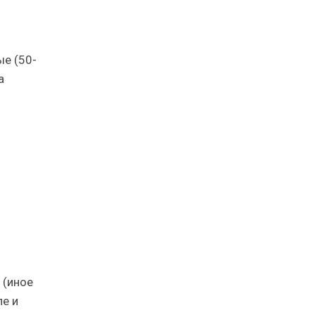
е (50-
а
 (иное
ле и