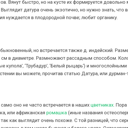
в. Вянут быстро, но на кусте их формируется довольно 
. Выглядит датура очень экзотично, но нужно знать, что в
ия нуждается в плодородной почве; любит органику.
быкновенный, но встречается также д. индейский. Разм
50 см в диаметре. Размножают рассадным способом. Кол
е купола’, ‘Трубадур’, ‘Белый рыцарь’) и многослойными
астении вы можете, прочитав статью Датура, или дурман-
и само оно не часто встречается в наших
цветниках
. Пора
тка, или африканская
ромашка
(иные названия остеоспер
так как выглядит очень похоже. С той разницей, что се
й окраски, в том числе бывают и белого цвета. Остеоспе