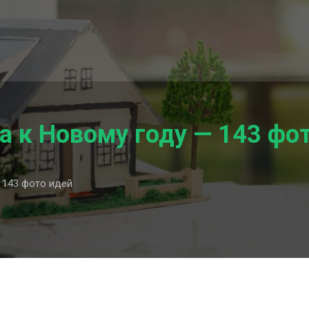
 к Новому году — 143 фо
 143 фото идей
е