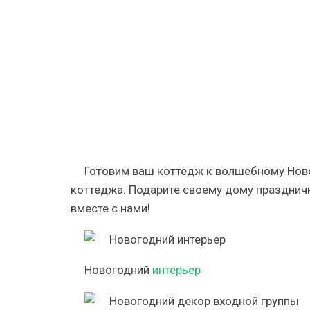
—
143
фото
идей
Готовим ваш коттедж к волшебному Нов
коттеджа. Подарите своему дому празднич
вместе с нами!
Новогодний
интерьер