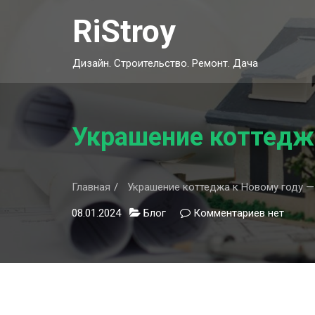
Skip
RiStroy
to
content
Дизайн. Строительство. Ремонт. Дача
Украшение коттеджа
Главная
Украшение коттеджа к Новому году —
08.01.2024
Блог
Комментариев
к
нет
записи
Украшени
коттеджа
к
Новому
году